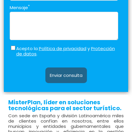
*
Mensaje
Acepto la
Política de privacidad
y
Protección
de datos
.
Enviar consulta
MisterPlan, líder en soluciones
tecnológicas para el sector turístico.
Con sede en España y división Latinoamérica miles
de clientes confían en nosotros, entre ellos
municipios y entidades gubernamentales que
buscan innovación y eficiencia en la gestión