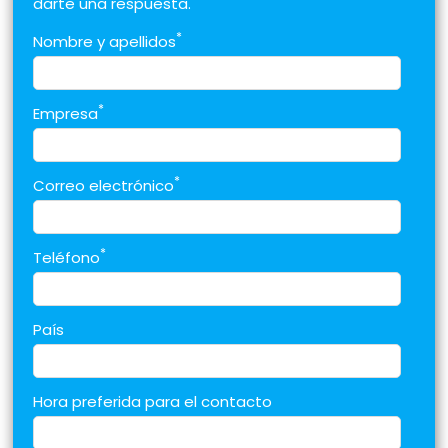
darte una respuesta.
*
Nombre y apellidos
*
Empresa
*
Correo electrónico
*
Teléfono
País
Hora preferida para el contacto